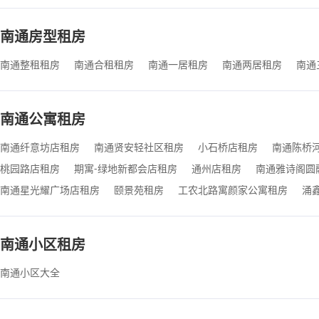
南通房型租房
南通整租租房
南通合租租房
南通一居租房
南通两居租房
南通
南通公寓租房
南通纤意坊店租房
南通贤安轻社区租房
小石桥店租房
南通陈桥
桃园路店租房
期寓-绿地新都会店租房
通州店租房
南通雅诗阁圆
南通星光耀广场店租房
颐景苑租房
工农北路寓颜家公寓租房
涌
南通小区租房
南通小区大全