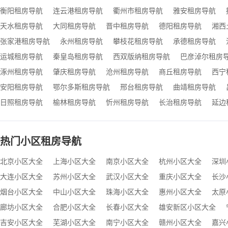
衡阳租房导航
连云港租房导航
衢州市租房导航
雅安租房导航
天水租房导航
大同租房导航
晋中租房导航
德阳租房导航
湘西
张家港租房导航
永州租房导航
攀枝花租房导航
承德租房导航
运城租房导航
秦皇岛租房导航
西双版纳租房导航
巴彦淖尔租房
涿州租房导航
肇庆租房导航
沧州租房导航
商丘租房导航
西宁
安阳租房导航
鄂尔多斯租房导航
邢台租房导航
曲靖租房导航
日照租房导航
榆林租房导航
忻州租房导航
长治租房导航
延边
热门小区租房导航
北京小区大全
上海小区大全
南京小区大全
杭州小区大全
深圳
大连小区大全
苏州小区大全
武汉小区大全
重庆小区大全
长沙
烟台小区大全
中山小区大全
珠海小区大全
惠州小区大全
太原
廊坊小区大全
合肥小区大全
长春小区大全
雄安新区小区大全
吉安小区大全
芜湖小区大全
南宁小区大全
赣州小区大全
嘉兴